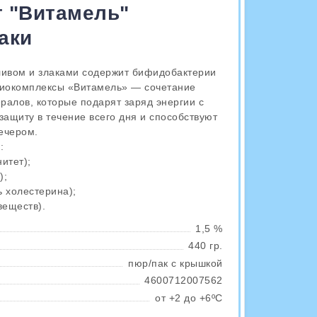
 "Витамель"
аки
ливом и злаками содержит бифидобактерии
 биокомплексы «Витамель» — сочетание
ралов, которые подарят заряд энергии с
защиту в течение всего дня и способствуют
ечером.
:
итет);
);
 холестерина);
веществ).
1,5 %
440 гр.
пюр/пак с крышкой
4600712007562
от +2 до +6ºС