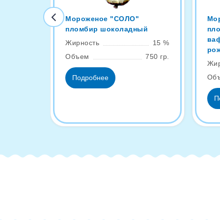
Мороженое "СОЛО"
Мо
пломбир шоколадный
пл
ва
Жирность
15 %
ро
Объем
750 гр.
Жир
Об
Подробнее
П