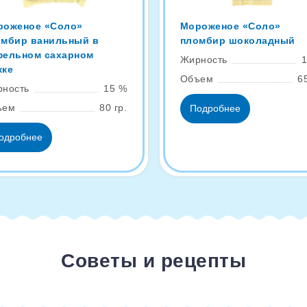
роженое «Соло»
Мороженое «Соло»
омбир ванильный в
пломбир шоколадный
фельном сахарном
Жирность
жке
Объем
65
ность
15 %
ъем
80 гр.
Подробнее
одробнее
Советы и рецепты