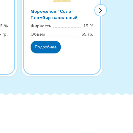
Мороженое "Соло"
Эскимо
Пломбир ванильный
ваниль
15 %
Жирность
15 %
Жирнос
 гр.
Объем
65 гр.
Объем
Подробнее
Подро