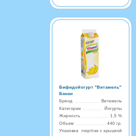
Бифидойогурт "Витамель"
Банан
Бренд
Витамель
Категории
Йогурты
Жирность
1,5 %
Объем
440 гр.
Упаковка
пюр/пак с крышкой