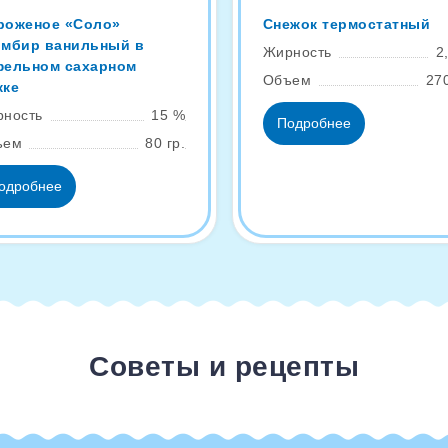
роженое «Соло»
Снежок термостатный
омбир ванильный в
Жирность
2
фельном сахарном
Объем
270
жке
ность
15 %
Подробнее
ъем
80 гр.
одробнее
Советы и рецепты