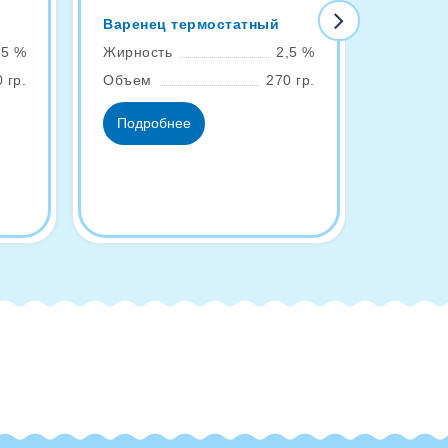
Мороже
Варенец термостатный
Жирнос
,5 %
Жирность
2,5 %
Объем
 гр.
Объем
270 гр.
Подро
Подробнее