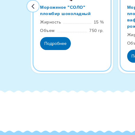
Мороженое "СОЛО"
Мо
пломбир шоколадный
пл
ва
Жирность
15 %
ро
Объем
750 гр.
Жир
Об
Подробнее
П