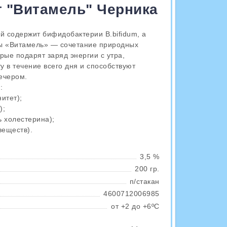
 "Витамель" Черника
й содержит бифидобактерии B.bifidum, а
ы «Витамель» — сочетание природных
рые подарят заряд энергии с утра,
 в течение всего дня и способствуют
ечером.
:
итет);
);
 холестерина);
веществ).
3,5 %
200 гр.
п/стакан
4600712006985
от +2 до +6ºС