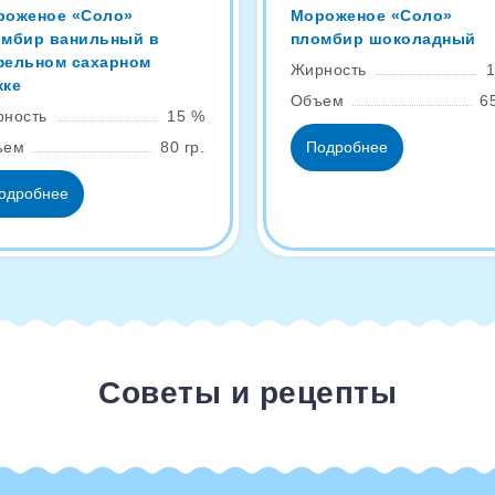
роженое «Соло»
Мороженое «Соло»
омбир ванильный в
пломбир шоколадный
фельном сахарном
Жирность
жке
Объем
65
ность
15 %
ъем
80 гр.
Подробнее
одробнее
Советы и рецепты