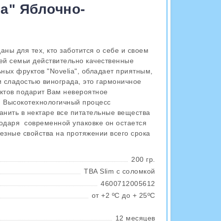
ia" Яблочно-
даны для тех, кто заботится о себе и своем
оей семьи действительно качественные
ьных фруктов "Novelia", обладает приятным,
 сладостью винограда, это гармоничное
уктов подарит Вам невероятное
. Высокотехнологичный процесс
анить в нектаре все питательные вещества
годаря современной упаковке он остается
езные свойства на протяжении всего срока
200 гр.
TBA Slim с соломкой
4600712005612
от +2 ºС до + 25ºС
12 месяцев