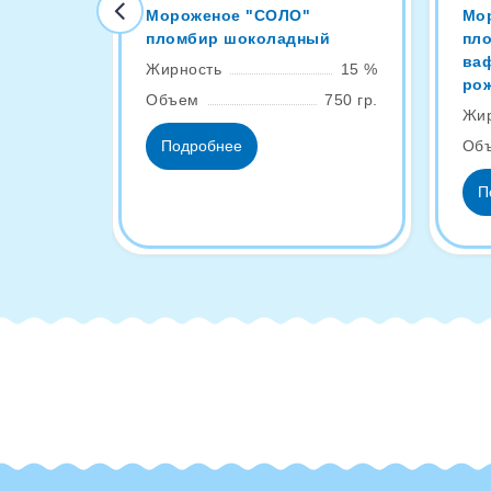
Мороженое "СОЛО"
Мо
пломбир шоколадный
пл
ва
Жирность
15 %
ро
Объем
750 гр.
Жир
Об
Подробнее
П