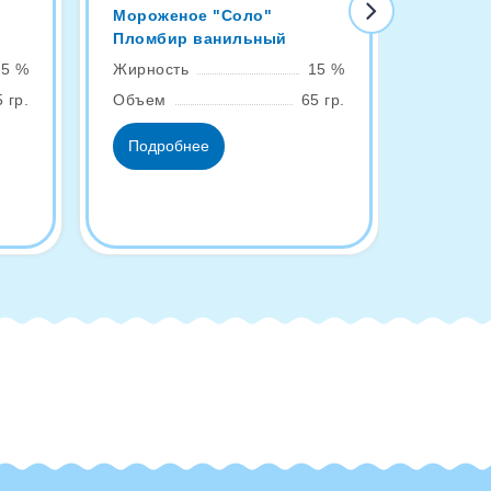
Мороженое "Соло"
Эскимо
Пломбир ванильный
ваниль
15 %
Жирность
15 %
Жирнос
 гр.
Объем
65 гр.
Объем
Подробнее
Подро