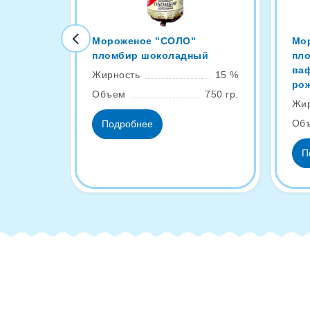
Мороженое "СОЛО"
Мо
пломбир шоколадный
пл
ва
Жирность
15 %
ро
Объем
750 гр.
Жир
Об
Подробнее
П