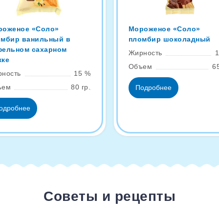
роженое «Соло»
Мороженое «Соло»
омбир ванильный в
пломбир шоколадный
фельном сахарном
Жирность
жке
Объем
65
ность
15 %
ъем
80 гр.
Подробнее
одробнее
Советы и рецепты