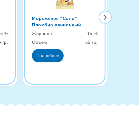
Мороженое "Соло"
Эскимо
Пломбир ванильный
ваниль
15 %
Жирность
15 %
Жирнос
 гр.
Объем
65 гр.
Объем
Подробнее
Подро