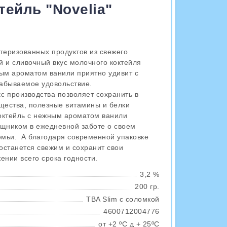
ейль "Novelia"
стеризованных продуктов из свежего
 и сливочный вкус молочного коктейля
атым ароматом ванили приятно удивит с
забываемое удовольствие.
с производства позволяет сохранить в
ещества, полезные витамины и белки
октейль с нежным ароматом ванили
щником в ежедневной заботе о своем
емьи. А благодаря современной упаковке
 останется свежим и сохранит свои
ении всего срока годности.
3,2 %
200 гр.
TBA Slim с соломкой
4600712004776
от +2 ºС д + 25ºС