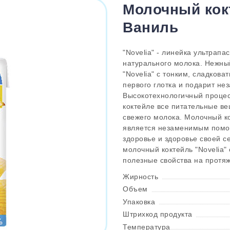
Молочный кокт
Ваниль
"Novelia" - линейка ультрапа
натурального молока. Нежный
"Novelia" с тонким, сладков
первого глотка и подарит не
Высокотехнологичный процес
коктейле все питательные в
свежего молока. Молочный к
является незаменимым помо
здоровье и здоровье своей с
молочный коктейль "Novelia"
полезные свойства на протяж
Жирность
Объем
Упаковка
Штрихкод продукта
Температура