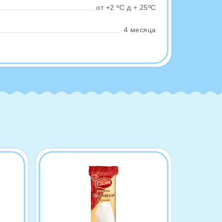
от +2 ºС д + 25ºС
4 месяца