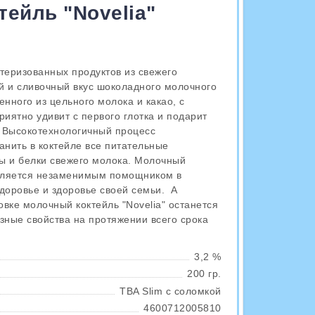
ейль "Novelia"
стеризованных продуктов из свежего
й и сливочный вкус шоколадного молочного
ленного из цельного молока и какао, с
риятно удивит с первого глотка и подарит
 Высокотехнологичный процесс
анить в коктейле все питательные
ы и белки свежего молока. Молочный
является незаменимым помощником в
доровье и здоровье своей семьи. А
вке молочный коктейль "Novelia" останется
зные свойства на протяжении всего срока
3,2 %
200 гр.
TBA Slim с соломкой
4600712005810