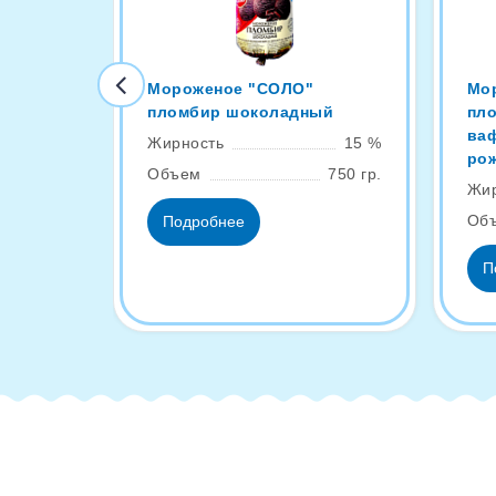
Мороженое "СОЛО"
Мо
пломбир шоколадный
пл
ва
Жирность
15 %
ро
Объем
750 гр.
Жир
Об
Подробнее
П