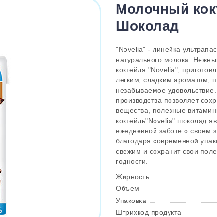
Молочный кокт
Шоколад
"Novelia" - линейка ультрапа
натурального молока. Нежны
коктейля "Novelia", приготов
легким, сладким ароматом, п
незабываемое удовольствие.
производства позволяет сохр
вещества, полезные витамин
коктейль"Novelia" шоколад 
ежедневной заботе о своем з
благодаря современной упако
свежим и сохранит свои поле
годности.
Жирность
Объем
Упаковка
Штрихкод продукта