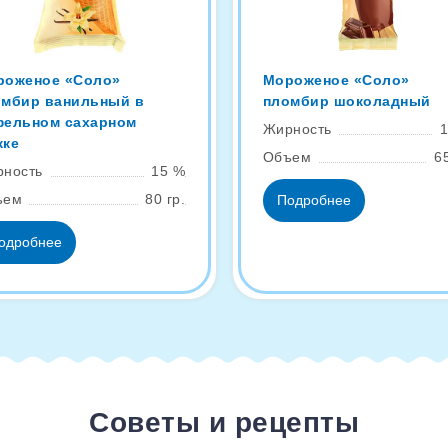
роженое «Соло»
Мороженое «Соло»
омбир ванильный в
пломбир шоколадный
фельном сахарном
Жирность
жке
Объем
65
ность
15 %
ъем
80 гр.
Подробнее
одробнее
Советы и рецепты