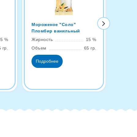
Мороженое "Соло"
Эскимо
Пломбир ванильный
ваниль
15 %
Жирность
15 %
Жирнос
 гр.
Объем
65 гр.
Объем
Подробнее
Подро